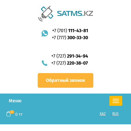
+7 (701)
111-43-81
+7 (777)
300-33-30
+7 (727)
291-34-94
+7 (727)
220-38-07
Обратный звонок
Меню
Toggle
navigation
0
0
тг
KAZ
RUS