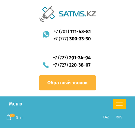
+7 (701)
111-43-81
+7 (777)
300-33-30
+7 (727)
291-34-94
+7 (727)
220-38-07
Обратный звонок
Меню
Toggle
navigation
0
0
тг
KAZ
RUS