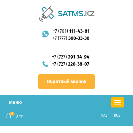
+7 (701)
111-43-81
+7 (777)
300-33-30
+7 (727)
291-34-94
+7 (727)
220-38-07
Обратный звонок
Меню
Toggle
navigation
0
0
тг
KAZ
RUS