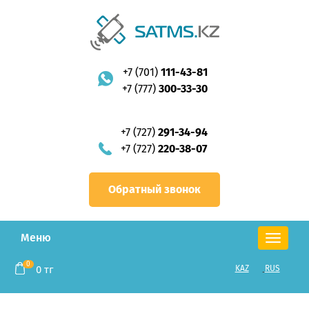
+7 (701)
111-43-81
+7 (777)
300-33-30
+7 (727)
291-34-94
+7 (727)
220-38-07
Обратный звонок
Меню
Toggle
navigation
0
0
тг
KAZ
RUS