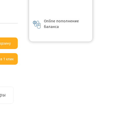
Online пополнение
баланса
орзину
в 1 клик
-->
ары