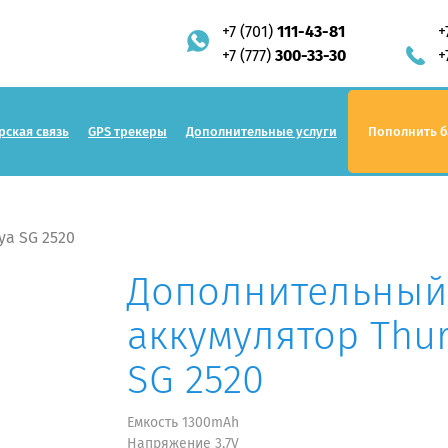
+7 (701)
111-43-81
+
+7 (777)
300-33-30
+
рская связь
GPS трекеры
Дополнительные услуги
Пополнить б
ya SG 2520
Дополнительный
аккумулятор Thu
SG 2520
Емкость 1300mAh
Напряжение 3,7V