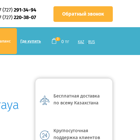
7 (727)
291-34-94
Обратный звонок
7 (727)
220-38-07
0
аланс
Где купить
0
тг
KAZ
RUS
Бесплатная доставка
raya
по всему Казахстана
Круглосуточная
поддержка клиентов