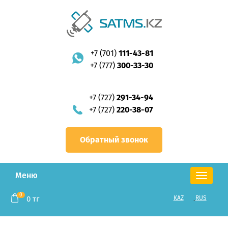
+7 (701)
111-43-81
+7 (777)
300-33-30
+7 (727)
291-34-94
+7 (727)
220-38-07
Обратный звонок
Меню
Toggle
navigation
0
0
тг
KAZ
RUS