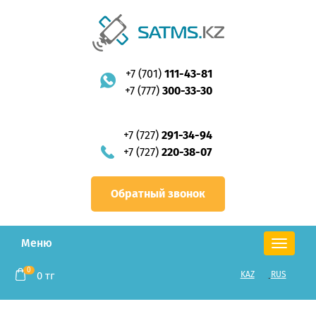
+7 (701)
111-43-81
+7 (777)
300-33-30
+7 (727)
291-34-94
+7 (727)
220-38-07
Обратный звонок
Меню
Toggle
navigation
0
0
тг
KAZ
RUS