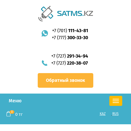
+7 (701)
111-43-81
+7 (777)
300-33-30
+7 (727)
291-34-94
+7 (727)
220-38-07
Обратный звонок
Меню
Toggle
navigation
0
0
тг
KAZ
RUS