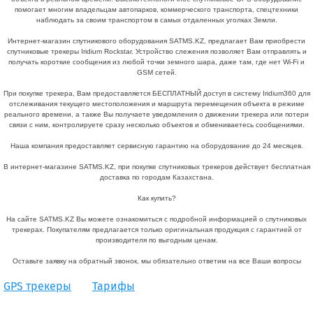
помогает многим владельцам автопарков, коммерческого транспорта, спецтехники
наблюдать за своим транспортом в самых отдаленных уголках Земли.
Интернет-магазин спутникового оборудования SATMS.KZ, предлагает Вам приобрести
спутниковые трекеры Iridium Rockstar. Устройство слежения позволяет Вам отправлять и
получать короткие сообщения из любой точки земного шара, даже там, где нет Wi-Fi и
GSM сетей.
При покупке трекера, Вам предоставляется БЕСПЛАТНЫЙ доступ в систему Iridium360 для
отслеживания текущего местоположения и маршрута перемещения объекта в режиме
реального времени, а также Вы получаете уведомления о движении трекера или потери
связи с ним, контролируете сразу несколько объектов и обмениваетесь сообщениями.
Наша компания предоставляет сервисную гарантию на оборудование до 24 месяцев.
В интернет-магазине SATMS.KZ, при покупке спутниковых трекеров действует бесплатная
доставка по городам Казахстана.
Как купить?
На сайте SATMS.KZ Вы можете ознакомиться с подробной информацией о спутниковых
трекерах. Покупателям предлагается только оригинальная продукция с гарантией от
производителя по выгодным ценам.
Оставьте заявку на обратный звонок, мы обязательно ответим на все Ваши вопросы
GPS трекеры
Тарифы