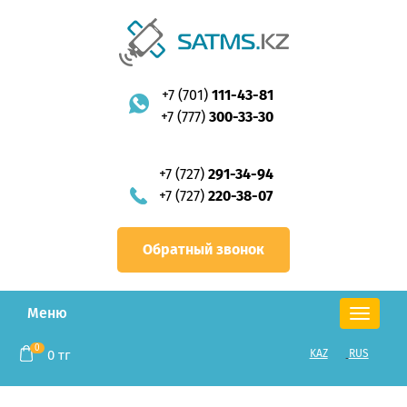
+7 (701)
111-43-81
+7 (777)
300-33-30
+7 (727)
291-34-94
+7 (727)
220-38-07
Обратный звонок
Меню
Toggle
navigation
0
0
тг
KAZ
RUS