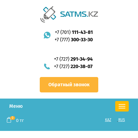
+7 (701)
111-43-81
+7 (777)
300-33-30
+7 (727)
291-34-94
+7 (727)
220-38-07
Обратный звонок
Меню
Toggle
navigation
0
0
тг
KAZ
RUS